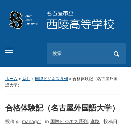
Search
Toggle
for:
mobile
menu
ホーム
»
系列
»
国際ビジネス系列
»
合格体験記（名古屋外国
語大学）
合格体験記（名古屋外国語大学）
投稿者:
manager
in
国際ビジネス系列
,
進路
投稿日: