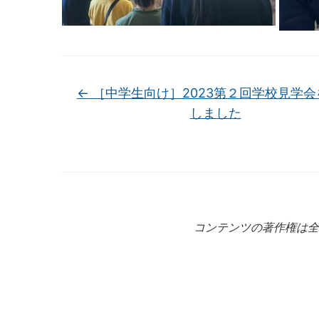
←
［中学生向け］2023第２回学校見学会
しました
コンテンツの著作権は全