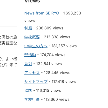
Views
News from SEIRYO
- 1,698,233
views
制服
- 238,809 views
と高校の施
学校概要
- 212,338 views
護実習室な
中学生の方へ
- 181,257 views
部活動
- 174,704 views
で、よい機
系列
- 132,641 views
遊びに来て
アクセス
- 128,445 views
サイトマップ
- 117,418 views
進路
- 116,315 views
学校行事
- 113,660 views