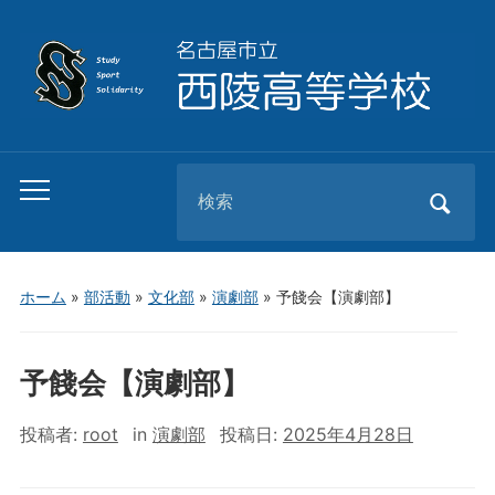
Search
Toggle
for:
mobile
menu
ホーム
»
部活動
»
文化部
»
演劇部
»
予餞会【演劇部】
予餞会【演劇部】
投稿者:
root
in
演劇部
投稿日:
2025年4月28日