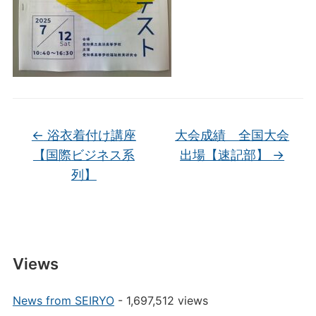
←
浴衣着付け講座
大会成績 全国大会
【国際ビジネス系
出場【速記部】
→
列】
Views
News from SEIRYO
- 1,697,512 views