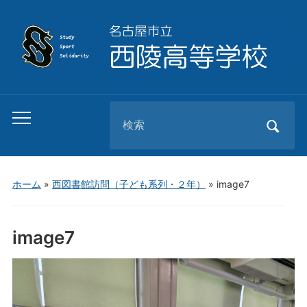
Search
Toggle
for:
mobile
menu
ホーム
»
西図書館訪問（子ども系列・２年）
»
image7
image7