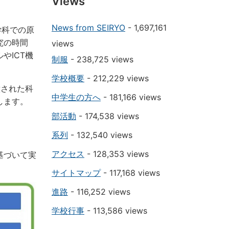
Views
News from SEIRYO
- 1,697,161
学科での原
究の時間
views
やICT機
制服
- 238,725 views
学校概要
- 212,229 views
意された科
中学生の方へ
- 181,166 views
択します。
部活動
- 174,538 views
系列
- 132,540 views
アクセス
- 128,353 views
基づいて実
サイトマップ
- 117,168 views
進路
- 116,252 views
学校行事
- 113,586 views