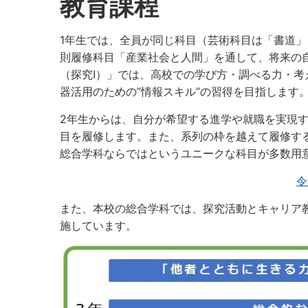
教育課程
1年生では、全員が同じ科目（芸術科目は「書道」
則履修科目「産業社会と人間」を通して、将来の
（探究Ⅰ）」では、高校での学び方・調べる力・考
器活用のための”情報スキル”の習得を目指します
2年生からは、自分が希望する進学や就職を実現
目を履修します。また、系列の枠を越えて履修す
総合学科ならではというユニークな科目が多数用
令
また、本校の総合学科では、探究活動とキャリア
施しています。