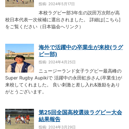
投稿: 2024年5月17日
本校ラグビー部3年生の説田万次郎が高
校日本代表一次候補に選出されました。 詳細は[こちら]
をご覧ください（日本協会へリンク）
海外で活躍中の卒業生が来校(ラグ
ビー部)
投稿: 2024年4月25日
ニュージーランド女子ラグビー最高峰の
Super Rugby Aupikiで 活躍中の永田虹歩さん(卒業生)が
来校してくれました。 良い刺激と差し入れ&激励をあり
がとうございます。
第25回全国高校選抜ラグビー大会
結果報告
投稿: 2024年3月29日