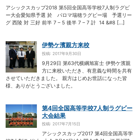
アシックスカップ2018 第5回全国高等学校7人制ラグビ
ー大会愛知県予選 於 パロマ瑞穂ラグビー場 予選リー
グ 西陵 対 三好 前半 7 – 5 後半 7 – 7 計 14 &#8 […]
伊勢ケ濱親方来校
投稿: 2017年9月30日
9月29日 第63代横綱旭富士 伊勢ケ濱親
方に来校いただき、有意義な時間を共有
させていただきました。 親方はじめお世話になった皆
様、ありがとうございました。
第4回全国高等学校7人制ラグビー
大会結果
投稿: 2017年7月15日
アシックスカップ2017 第4回全国高等学