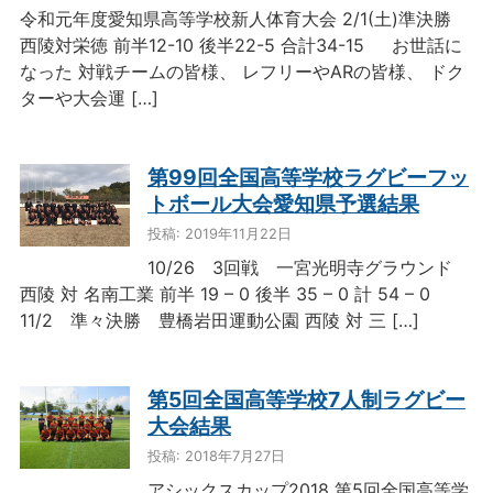
令和元年度愛知県高等学校新人体育大会 2/1(土)準決勝
西陵対栄徳 前半12-10 後半22-5 合計34-15 お世話に
なった 対戦チームの皆様、 レフリーやARの皆様、 ドク
ターや大会運 […]
第99回全国高等学校ラグビーフッ
トボール大会愛知県予選結果
投稿: 2019年11月22日
10/26 3回戦 一宮光明寺グラウンド
西陵 対 名南工業 前半 19 – 0 後半 35 – 0 計 54 – 0
11/2 準々決勝 豊橋岩田運動公園 西陵 対 三 […]
第5回全国高等学校7人制ラグビー
大会結果
投稿: 2018年7月27日
アシックスカップ2018 第5回全国高等学