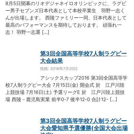
8月5日開幕のリオデジャネイロオリンピックに、ラグビ
ー男子セブンズ日本代表として本校卒業生 羽野一志く
んが出場します。 西陵ファミリー一同、日本代表として
最高のパフォーマンスを期待しております。 頑張れ一
志！ 羽野一志選 […]
第3回全国高等学校7人制ラグビー
大会結果
投稿: 2016年7月20日
アシックスカップ2016 第3回全国高等学
校7人制ラグビー大会 7月15日(金) 開会式 於 江戸川陸
上競技場 7月16日(土) 予選リーグE 於 江戸川陸上競技
場 西陵－鹿児島実業 前半0-7 後半12-0 合計12- […]
第3回全国高等学校7人制ラグビー
大会愛知県予選優勝(全国大会出場