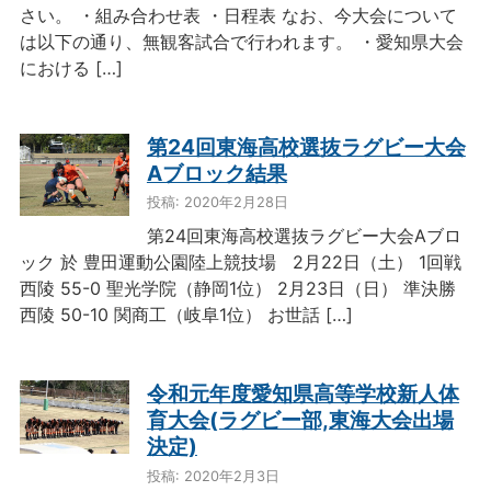
さい。 ・組み合わせ表 ・日程表 なお、今大会について
は以下の通り、無観客試合で行われます。 ・愛知県大会
における […]
第24回東海高校選抜ラグビー大会
Aブロック結果
投稿: 2020年2月28日
第24回東海高校選抜ラグビー大会Aブロ
ック 於 豊田運動公園陸上競技場 2月22日（土） 1回戦
西陵 55-0 聖光学院（静岡1位） 2月23日（日） 準決勝
西陵 50-10 関商工（岐阜1位） お世話 […]
令和元年度愛知県高等学校新人体
育大会(ラグビー部,東海大会出場
決定)
投稿: 2020年2月3日