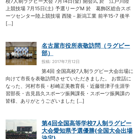
校7人制ラグビー大会 7月14日(金) 開会式 於 江戸川陸
上競技場 7月15日(土) 予選リーグM 於 葛飾区総合スポ
ーツセンター陸上競技場 西陵－新潟工業 前半15-7 後半
[…]
名古屋市役所表敬訪問（ラグビー
部）
投稿: 2017年7月12日
第4回 全国高校7人制ラグビー大会出場に
向けて市長を表敬訪問させていただきました。 お世話に
なった、河村市長・杉崎正美教育長・近藤世津子生涯学
習部長・吉見昌久スポーツ振興課長・スポーツ振興課の
皆様、ありがとうございました […]
第4回全国高等学校7人制ラグビー
大会愛知県予選優勝(全国大会出場
決定)