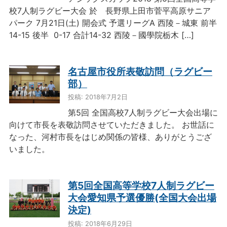
校7人制ラグビー大会 於 長野県上田市菅平高原サニア
パーク 7月21日(土) 開会式 予選リーグA 西陵－城東 前半
14-15 後半 0-17 合計14-32 西陵－國學院栃木 […]
名古屋市役所表敬訪問（ラグビー
部）
投稿: 2018年7月2日
第5回 全国高校7人制ラグビー大会出場に
向けて市長を表敬訪問させていただきました。 お世話に
なった、河村市長をはじめ関係の皆様、ありがとうござ
いました。
第5回全国高等学校7人制ラグビー
大会愛知県予選優勝(全国大会出場
決定)
投稿: 2018年6月29日