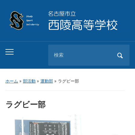
Search
Toggle
for:
mobile
menu
ホーム
»
部活動
»
運動部
»
ラグビー部
ラグビー部