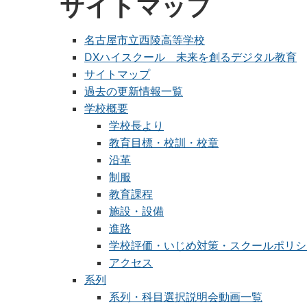
サイトマップ
名古屋市立西陵高等学校
DXハイスクール 未来を創るデジタル教育
サイトマップ
過去の更新情報一覧
学校概要
学校長より
教育目標・校訓・校章
沿革
制服
教育課程
施設・設備
進路
学校評価・いじめ対策・スクールポリシ
アクセス
系列
系列・科目選択説明会動画一覧