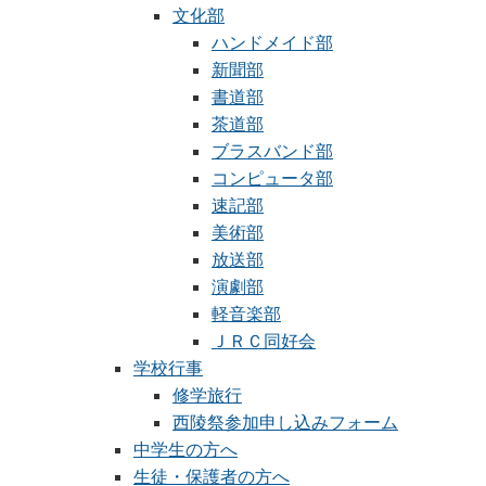
文化部
ハンドメイド部
新聞部
書道部
茶道部
ブラスバンド部
コンピュータ部
速記部
美術部
放送部
演劇部
軽音楽部
ＪＲＣ同好会
学校行事
修学旅行
西陵祭参加申し込みフォーム
中学生の方へ
生徒・保護者の方へ