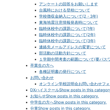
アンケートの回答をお願いします
台風時における登校について
学校徴収金納入について(2・3年)
東海地震注意情報発表時について
臨時休校中の課題について(1年)
臨時休校中の課題について(2年)
臨時休校中の課題について(3年)
連絡先メールアドレスの変更について
部活動の活動方針について
１学期中間考査の範囲について(要パスワ
卒業生の方へ
各種証明書の発行について
お問い合わせ
オンライン学校説明会お問い合わせフォ
DXハイスクール
Show posts in this categor
お知らせ
Show posts in this category.
中学生の方へ
Show posts in this category.
分掌
Show posts in this category.