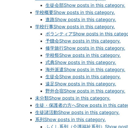
生徒会部
Show posts in this category.
学校概要
Show posts in this category.
進路
Show posts in this category.
学校行事
Show posts in this category.
ボランティア
Show posts in this catego
予餞会
Show posts in this category.
修学旅行
Show posts in this category.
学校祭
Show posts in this category.
式典
Show posts in this category.
海外派遣
Show posts in this category.
生徒会
Show posts in this category.
遠足
Show posts in this category.
野外合宿
Show posts in this category.
未分類
Show posts in this category.
生徒・保護者の方へ
Show posts in this cate
生徒諸活動
Show posts in this category.
系列
Show posts in this category.
ふくし系列（介護福祉系列）
Show posts