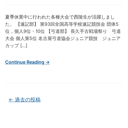
夏季休業中に行われた各種大会で西陵生が活躍しまし
た。 【速記部】 第93回全国高等学校速記競技会 団体5
位，個人9位・10位 【弓道部】 長久手古戦場祭り 弓道
大会 個人第5位 名古屋弓道協会ジュニア競技 ジュニア
カップ […]
Continue Reading →
投稿ナビゲーション
←
過去の投稿