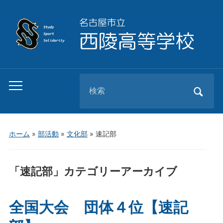
Search
Toggle
for:
mobile
menu
ホーム
»
部活動
»
文化部
» 速記部
「
速記部
」カテゴリーアーカイブ
全国大会 団体４位【速記