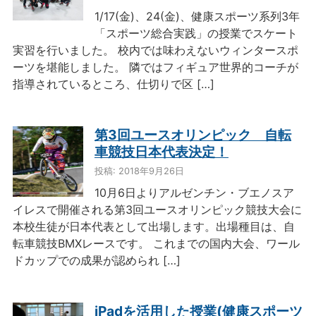
1/17(金)、24(金)、健康スポーツ系列3年
「スポーツ総合実践」の授業でスケート
実習を行いました。 校内では味わえないウィンタースポ
ーツを堪能しました。 隣ではフィギュア世界的コーチが
指導されているところ、仕切りで区 […]
第3回ユースオリンピック 自転
車競技日本代表決定！
投稿: 2018年9月26日
10月6日よりアルゼンチン・ブエノスア
イレスで開催される第3回ユースオリンピック競技大会に
本校生徒が日本代表として出場します。出場種目は、自
転車競技BMXレースです。 これまでの国内大会、ワール
ドカップでの成果が認められ […]
iPadを活用した授業(健康スポーツ