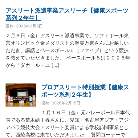
アスリート派遣事業アスリーチ【健康スポーツ
系列２年生】
投稿: 2026年3月6日
２月６日（金）アスリート派遣事業で、ソフトボール東
京オリンピック金メダリストの渥美万奈さんにお越しい
ただき、講話とベースボール５（ファイブ）という競技
を教えていただきました。 ベースボール５は２０２６年
から「ダカール・ユ […]
プロアスリート特別授業【健康ス
ポーツ系列２年生】
投稿: 2026年2月15日
１月１６日（金）元バレーボール日本代
表である荒木絵里香さんに、愛知・名古屋アジア・アジ
アパラ競技大会アスリート委員による学校訪問事業とし
て、西陵高校に来ていただきました。 質問コーナーで