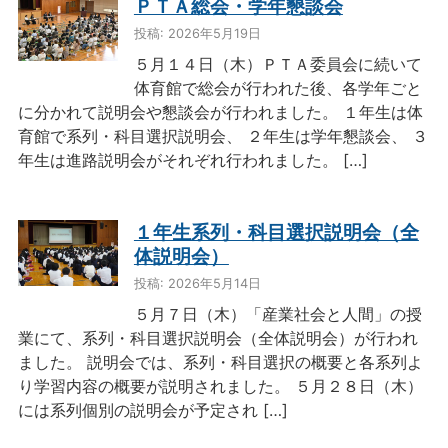
ＰＴＡ総会・学年懇談会
投稿: 2026年5月19日
５月１４日（木）ＰＴＡ委員会に続いて
体育館で総会が行われた後、各学年ごと
に分かれて説明会や懇談会が行われました。 １年生は体
育館で系列・科目選択説明会、 ２年生は学年懇談会、 ３
年生は進路説明会がそれぞれ行われました。 […]
１年生系列・科目選択説明会（全
体説明会）
投稿: 2026年5月14日
５月７日（木）「産業社会と人間」の授
業にて、系列・科目選択説明会（全体説明会）が行われ
ました。 説明会では、系列・科目選択の概要と各系列よ
り学習内容の概要が説明されました。 ５月２８日（木）
には系列個別の説明会が予定され […]