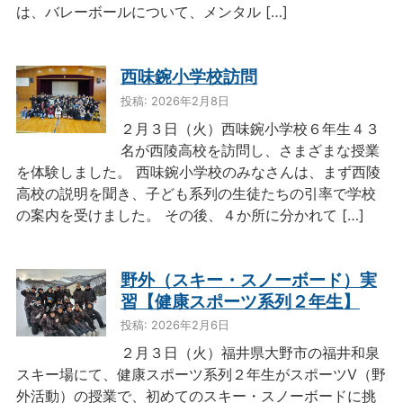
は、バレーボールについて、メンタル […]
西味鋺小学校訪問
投稿: 2026年2月8日
２月３日（火）西味鋺小学校６年生４３
名が西陵高校を訪問し、さまざまな授業
を体験しました。 西味鋺小学校のみなさんは、まず西陵
高校の説明を聞き、子ども系列の生徒たちの引率で学校
の案内を受けました。 その後、４か所に分かれて […]
野外（スキー・スノーボード）実
習【健康スポーツ系列２年生】
投稿: 2026年2月6日
２月３日（火）福井県大野市の福井和泉
スキー場にて、健康スポーツ系列２年生がスポーツⅤ（野
外活動）の授業で、初めてのスキー・スノーボードに挑