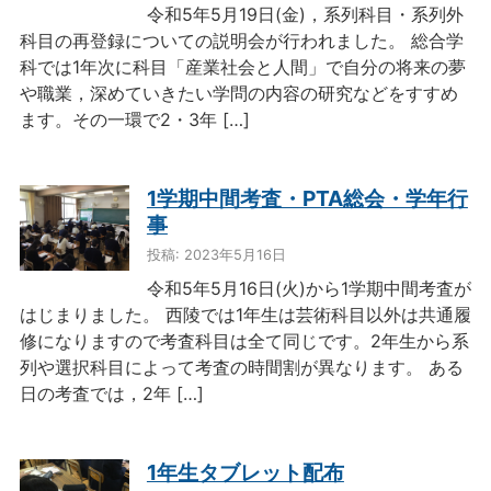
令和5年5月19日(金)，系列科目・系列外
科目の再登録についての説明会が行われました。 総合学
科では1年次に科目「産業社会と人間」で自分の将来の夢
や職業，深めていきたい学問の内容の研究などをすすめ
ます。その一環で2・3年 […]
1学期中間考査・PTA総会・学年行
事
投稿: 2023年5月16日
令和5年5月16日(火)から1学期中間考査が
はじまりました。 西陵では1年生は芸術科目以外は共通履
修になりますので考査科目は全て同じです。2年生から系
列や選択科目によって考査の時間割が異なります。 ある
日の考査では，2年 […]
1年生タブレット配布