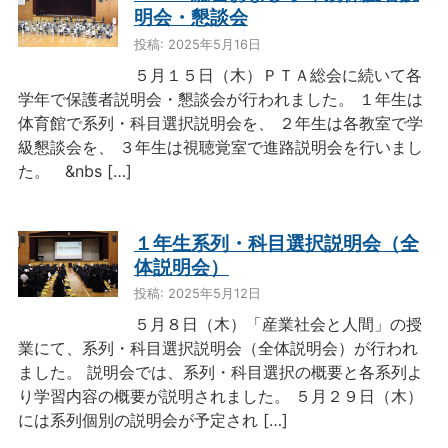
明会・懇談会
投稿: 2025年5月16日
５月１５日（木）ＰＴＡ総会に続いて各
学年で保護者説明会・懇談会が行われました。 １年生は
体育館で系列・科目選択説明会を、 ２年生は各教室で学
級懇談会を、 ３年生は視聴覚室で進路説明会を行いまし
た。 &nbs […]
１年生系列・科目選択説明会（全
体説明会）
投稿: 2025年5月12日
５月８日（木）「産業社会と人間」の授
業にて、系列・科目選択説明会（全体説明会）が行われ
ました。 説明会では、系列・科目選択の概要と各系列よ
り学習内容の概要が説明されました。 ５月２９日（木）
には系列個別の説明会が予定され […]