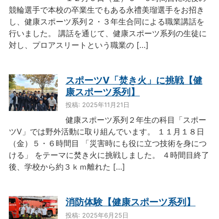
競輪選手で本校の卒業生でもある永禮美瑠選手をお招き
し、健康スポーツ系列２・３年生合同による職業講話を
行いました。 講話を通じて、健康スポーツ系列の生徒に
対し、プロアスリートという職業の […]
スポーツⅤ「焚き火」に挑戦【健
康スポーツ系列】
投稿: 2025年11月21日
健康スポーツ系列２年生の科目「スポー
ツⅤ」では野外活動に取り組んでいます。 １１月１８日
（金）５・６時間目 「災害時にも役に立つ技術を身につ
ける」 をテーマに焚き火に挑戦しました。 ４時間目終了
後、学校から約３ｋｍ離れた […]
消防体験【健康スポーツ系列】
投稿: 2025年6月25日