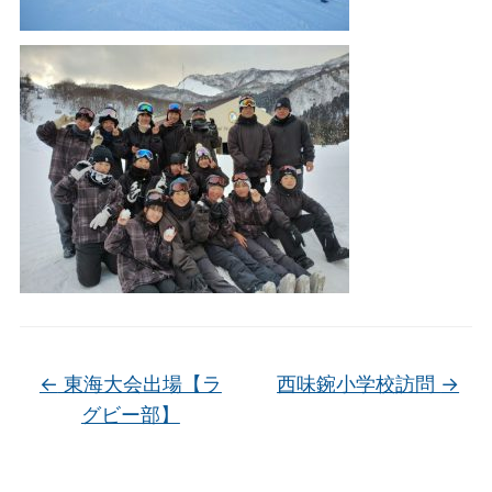
←
東海大会出場【ラ
西味鋺小学校訪問
→
グビー部】