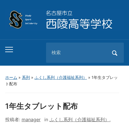
Search
Toggle
for:
mobile
menu
ホーム
»
系列
»
ふくし系列（介護福祉系列）
»
1年生タブレッ
ト配布
1年生タブレット配布
投稿者:
manager
in
ふくし系列（介護福祉系列）
,