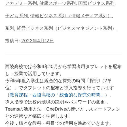
アカデミー系列
,
健康スポーツ系列
,
国際ビジネス系列
,
子ども系列
,
情報ビジネス系列（情報メディア系列）
,
系列
,
経営ビジネス系列（ビジネスマネジメント系列）
投稿日:
2023年4月12日
西陵高校では令和4年10月から学習者用タブレットを配布
し，授業で活用しています。
令和5年度入学生は総合的な探究の時間「探究Ⅰ（2単
位）」でタブレットの配布と導入指導を行っています
（
教育課程・西陵高校の「総合的な探究の時間」
）。
導入指導では校内環境の説明やパスワードの変更，
Teamsの活用方法・OneDriveの使い方，スマートフォン
との連携など幅広く学習します。
今後，様々な教科・科目での活用を進めていきます。