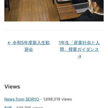
←
令和5年度新入生歓
1年生「産業社会と人
迎会
間」授業ガイダンス
→
Views
News from SEIRYO
- 1,698,019 views
制服
- 238,795 views