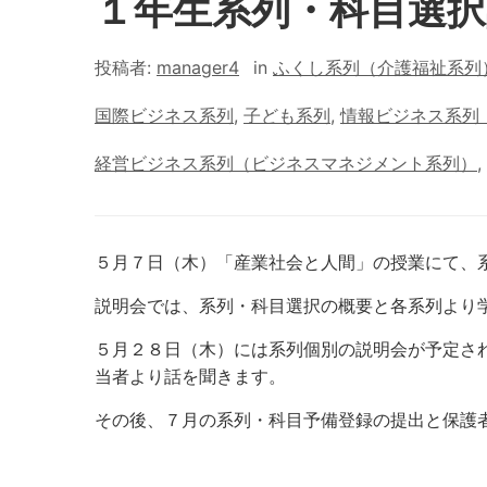
１年生系列・科目選択
投稿者:
manager4
in
ふくし系列（介護福祉系列
国際ビジネス系列
,
子ども系列
,
情報ビジネス系列
経営ビジネス系列（ビジネスマネジメント系列）
,
５月７日（木）「産業社会と人間」の授業にて、
説明会では、系列・科目選択の概要と各系列より
５月２８日（木）には系列個別の説明会が予定さ
当者より話を聞きます。
その後、７月の系列・科目予備登録の提出と保護