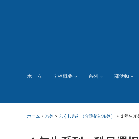
ホーム
学校概要
系列
部活動
ホーム
»
系列
»
ふくし系列（介護福祉系列）
»
１年生系