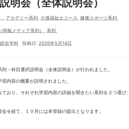
説明会（全体説明会）
）
,
アカデミー系列
,
介護福祉士コース
,
健康スポーツ系列
,
（情報メディア系列）
,
系列
,
総合学科
投稿日:
2026年5月14日
系列・科目選択説明会（全体説明会）が行われました。
学習内容の概要が説明されました。
れており、それぞれ学習内容の詳細を聞きたい系列を２つ選び
者会を経て、１０月には本登録の提出となります。