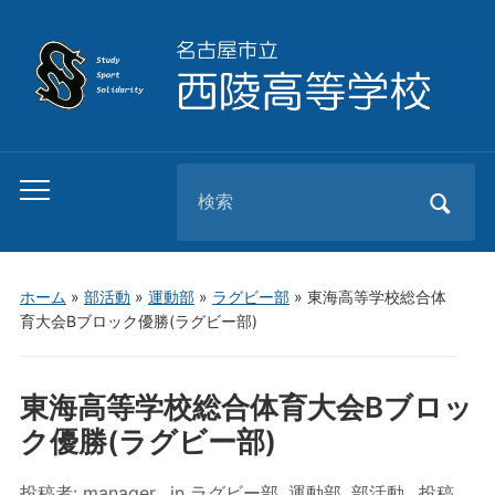
Search
Toggle
for:
mobile
menu
ホーム
»
部活動
»
運動部
»
ラグビー部
»
東海高等学校総合体
育大会Bブロック優勝(ラグビー部)
東海高等学校総合体育大会Bブロッ
ク優勝(ラグビー部)
投稿者:
manager
in
ラグビー部
,
運動部
,
部活動
投稿