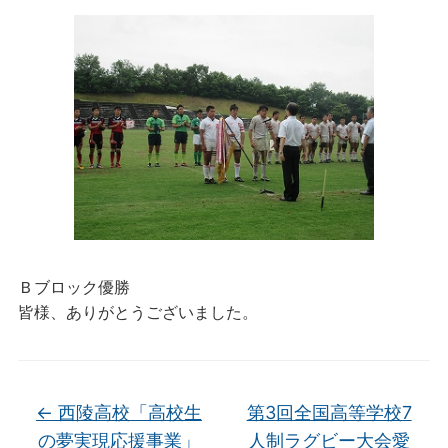
Ｂブロック優勝
皆様、ありがとうございました。
←
西陵高校「高校生
第3回全国高等学校7
の夢実現応援事業」
人制ラグビー大会愛