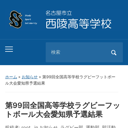
Search
Toggle
for:
mobile
menu
ホーム
»
お知らせ
»
第99回全国高等学校ラグビーフットボー
ル大会愛知県予選結果
第99回全国高等学校ラグビーフッ
トボール大会愛知県予選結果
投稿者:
root
in
お知らせ
,
ラグビー部
,
運動部
,
部活動