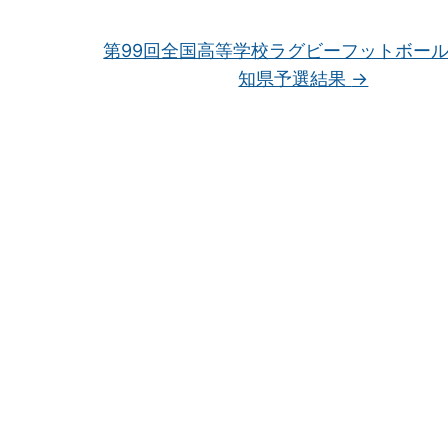
第99回全国高等学校ラグビーフットボー
知県予選結果
→