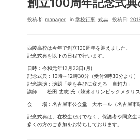
創立100周年記念式
投稿者:
manager
in
学校行事
,
式典
投稿日:
20
西陵高校は今年で創立100周年を迎えました。
記念式典を以下の日程で行います。
日時：令和元年12月23日(月)
記念式典：10時～12時30分（受付9時30分より）
記念講演：演題「夢を喜びに変える 自超力」
講師 松田 丈志 氏（競泳オリンピックメダリ
会 場：名古屋市公会堂 大ホール（名古屋市
記念式典は、在校生だけでなく、保護者や同窓生
多くの方のご参加をお待ちしております。