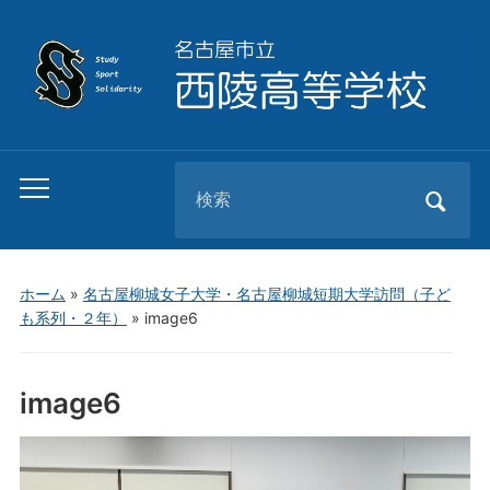
Search
Toggle
for:
mobile
menu
ホーム
»
名古屋柳城女子大学・名古屋柳城短期大学訪問（子ど
も系列・２年）
»
image6
image6