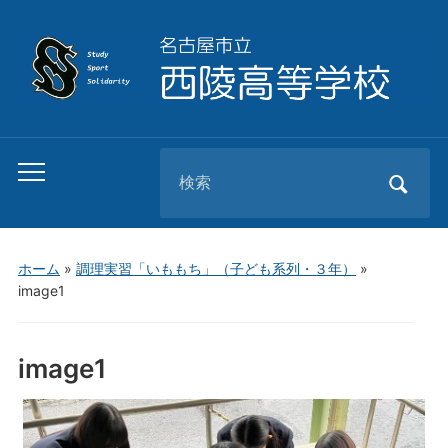
Search
Toggle
for:
mobile
menu
ホーム
»
調理実習「いももち」（子ども系列・３年）
»
image1
image1