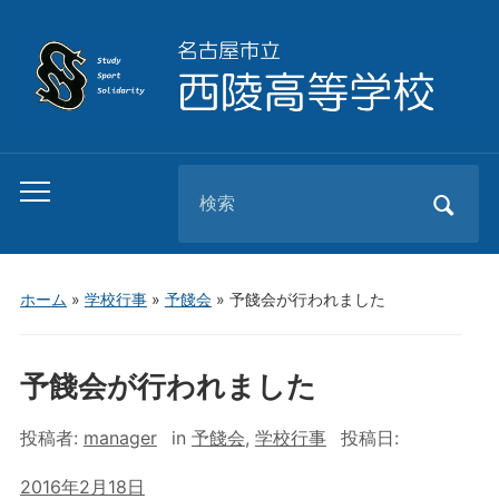
Search
Toggle
for:
mobile
menu
ホーム
»
学校行事
»
予餞会
»
予餞会が行われました
予餞会が行われました
投稿者:
manager
in
予餞会
,
学校行事
投稿日:
2016年2月18日