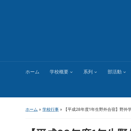
ホーム
学校概要
系列
部活動
ホーム
»
学校行事
»
【平成28年度1年生野外合宿】野外