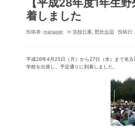
【平成28年度1年生
着しました
投稿者:
manager
in
学校行事
,
野外合宿
投稿日:
平成28年4月25日（月）から27日（水）まで名
学校を出発し、予定通りに到着しました。