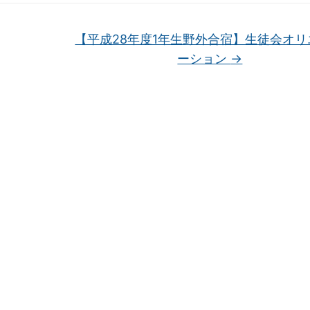
【平成28年度1年生野外合宿】生徒会オリ
ーション
→