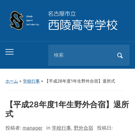
Search
Toggle
for:
mobile
menu
ホーム
»
学校行事
»
【平成28年度1年生野外合宿】退所式
【平成28年度1年生野外合宿】退所
式
投稿者:
manager
in
学校行事
,
野外合宿
投稿日: