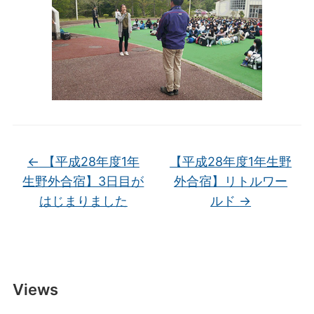
←
【平成28年度1年
【平成28年度1年生野
生野外合宿】3日目が
外合宿】リトルワー
はじまりました
ルド
→
Views