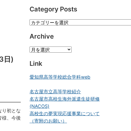
Category Posts
Category
Posts
Archive
Archive
3日)
Link
愛知県高等学校総合学科web
名古屋市立高等学校紹介
名古屋市高校生海外派遣生徒研修
(NACOS)
なり初とな
高校生の夢実現応援事業について
皆様、今後
（寄附のお願い）