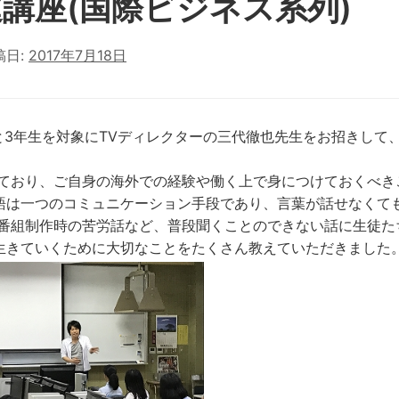
講座(国際ビジネス系列)
稿日:
2017年7月18日
年生と3年生を対象にTVディレクターの三代徹也先生をお招きして
れており、ご自身の海外での経験や働く上で身につけておくべき
語は一つのコミュニケーション手段であり、言葉が話せなくて
V番組制作時の苦労話など、普段聞くことのできない話に生徒た
生きていくために大切なことをたくさん教えていただきました