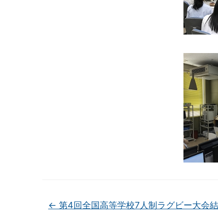
←
第4回全国高等学校7人制ラグビー大会