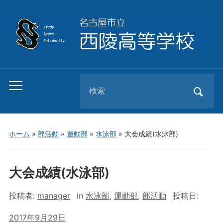
Search
Toggle
for:
mobile
menu
ホーム
»
部活動
»
運動部
»
水泳部
»
大会成績(水泳部)
大会成績(水泳部)
投稿者:
manager
in
水泳部
,
運動部
,
部活動
投稿日:
2017年9月29日