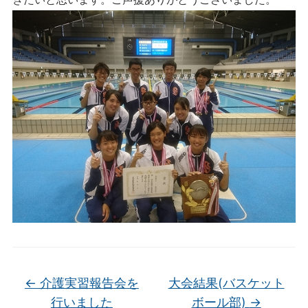
←
介護実習報告会を
大会結果(バスケット
行いました
ボール部)
→