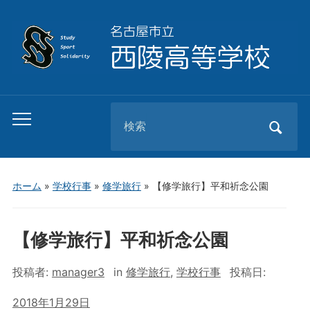
Search
Toggle
for:
mobile
menu
ホーム
»
学校行事
»
修学旅行
»
【修学旅行】平和祈念公園
【修学旅行】平和祈念公園
投稿者:
manager3
in
修学旅行
,
学校行事
投稿日:
2018年1月29日