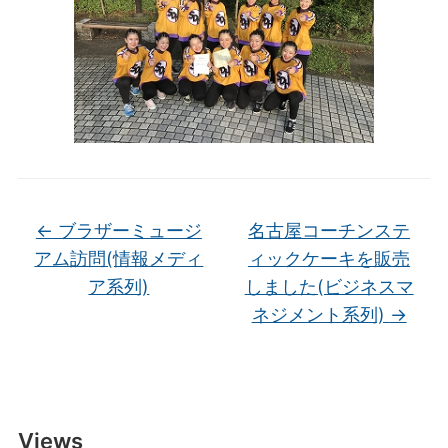
←
ブラザーミュージ
名古屋コーチンステ
アム訪問(情報メディ
ィックケーキを販売
ア系列)
しました(ビジネスマ
ネジメント系列)
→
Views