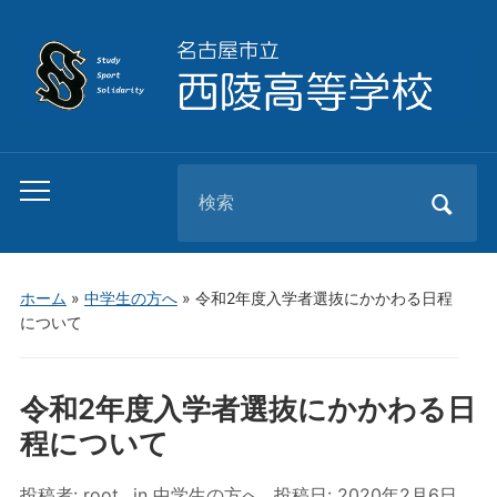
Search
Toggle
for:
mobile
menu
ホーム
»
中学生の方へ
»
令和2年度入学者選抜にかかわる日程
について
令和2年度入学者選抜にかかわる日
程について
投稿者:
root
in
中学生の方へ
投稿日:
2020年2月6日