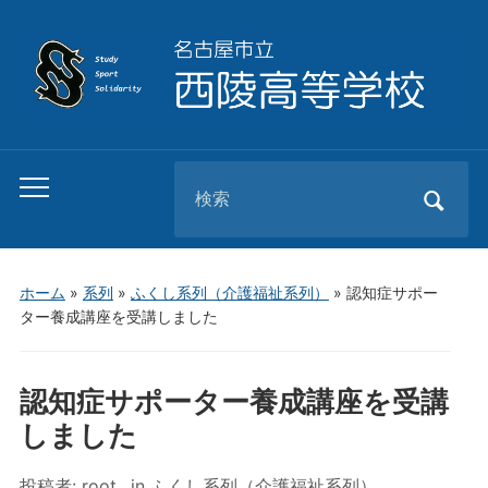
Search
Toggle
for:
mobile
menu
ホーム
»
系列
»
ふくし系列（介護福祉系列）
»
認知症サポー
ター養成講座を受講しました
認知症サポーター養成講座を受講
しました
投稿者:
root
in
ふくし系列（介護福祉系列）
,