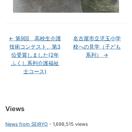
←
第9回 高校生介護
名古屋市立児玉小学
技術コンテスト、第3
校への見学（子ども
位受賞しました(2年
系列）
→
ふくし系列介護福祉
士コース)
Views
News from SEIRYO
- 1,698,515 views