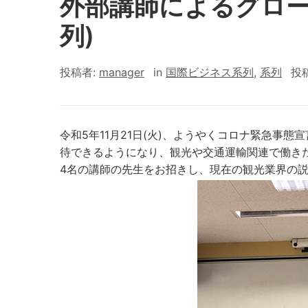
外部講師によるグロー
列)
投稿者:
manager
in
国際ビジネス系列
,
系列
投
令和5年11月21日(火)、ようやくコロナ緊急事
待できるようになり、観光や交通運輸関連で働き
4名の講師の先生をお招きし、現在の観光業界の