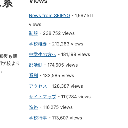
ス系
Views
News from SEIRYO
- 1,697,511
views
制服
- 238,752 views
学校概要
- 212,283 views
中学生の方へ
- 181,199 views
営回復も期
門学校より
部活動
- 174,605 views
た。
系列
- 132,585 views
アクセス
- 128,387 views
サイトマップ
- 117,284 views
進路
- 116,275 views
学校行事
- 113,607 views