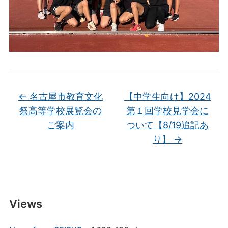
←
名古屋市教育文化
【中学生向け】2024
祭高等学校展覧会の
第１回学校見学会に
ご案内
ついて【8/19追記あ
り】
→
Views