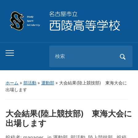
Search
Toggle
for:
mobile
menu
ホーム
»
部活動
»
運動部
»
大会結果(陸上競技部) 東海大会に
出場します
大会結果(陸上競技部) 東海大会に
出場します
投稿者:
manager
in
運動部
,
部活動
,
陸上競技部
投稿