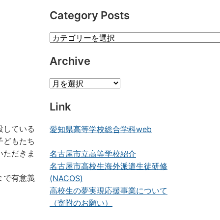
Category Posts
Category
Posts
Archive
Archive
Link
設している
愛知県高等学校総合学科web
子どもたち
いただきま
名古屋市立高等学校紹介
名古屋市高校生海外派遣生徒研修
まで有意義
(NACOS)
高校生の夢実現応援事業について
（寄附のお願い）