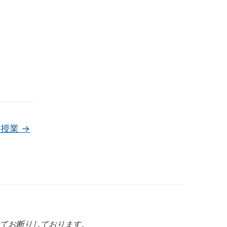
の授業
→
てお断りしております。