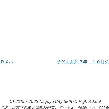
ＤＸハ
子ども系列３年 １０月
(C) 2015 - 2025 Nagoya City SEIRYO High School
て名古屋市立西陵高等学校が有しています。転載については全