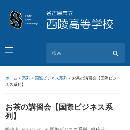
Search
Toggle
for:
mobile
menu
ホーム
»
系列
»
国際ビジネス系列
»
お茶の講習会【国際ビジ
ネス系列】
お茶の講習会【国際ビジネス系
列】
投稿者:
manager
in
国際ビジネス系列
投稿日: