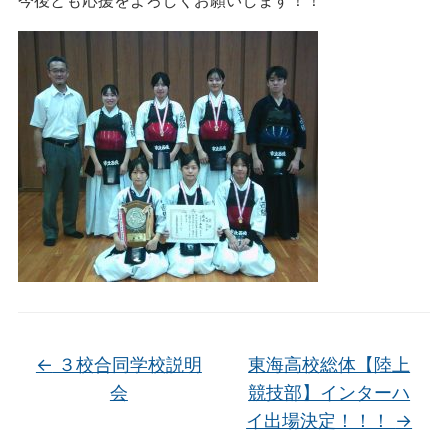
今後とも応援をよろしくお願いします！！
←
３校合同学校説明
東海高校総体【陸上
会
競技部】インターハ
イ出場決定！！！
→