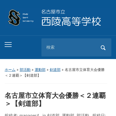
Search
Toggle
for:
mobile
menu
ホーム
»
部活動
»
運動部
»
剣道部
»
名古屋市立体育大会優勝
＜２連覇＞【剣道部】
名古屋市立体育大会優勝＜２連覇
＞【剣道部】
投稿者:
manager4
in
剣道部
,
運動部
,
部活動
投稿日: