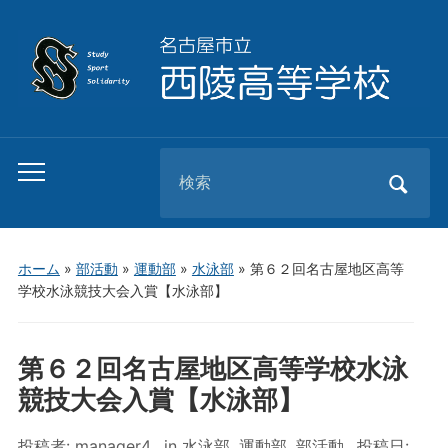
Search
Toggle
for:
mobile
menu
ホーム
»
部活動
»
運動部
»
水泳部
»
第６２回名古屋地区高等
学校水泳競技大会入賞【水泳部】
第６２回名古屋地区高等学校水泳
競技大会入賞【水泳部】
投稿者:
manager4
in
水泳部
,
運動部
,
部活動
投稿日: