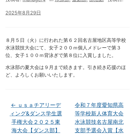
2025年8月29日
８月５日（火）に行われた第６２回名古屋地区高等学校
水泳競技大会にて、女子２００ｍ個人メドレーで第３
位、女子１００ｍ背泳ぎで第８位に入賞しました。
水泳部の夏大会は９月まで続きます。引き続き応援のほ
ど、よろしくお願いいたします。
←
ｕｓａチアリーデ
令和７年度愛知県高
ィング&ダンス学生選
等学校新人体育大会
手権大会２０２５東
水泳競技名古屋南北
海大会【ダンス部】
支部予選会入賞【水