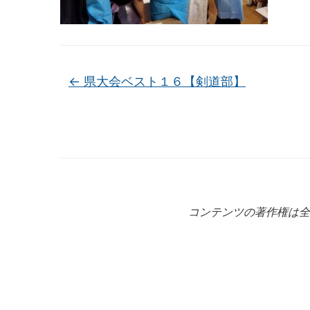
←
県大会ベスト１６【剣道部】
コンテンツの著作権は全