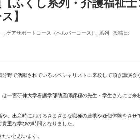
演【ふくし系列・介護福祉士
ース】
）
,
ケアサポートコース（ヘルパーコース）
,
系列
投稿日:
域分野で活躍されているスペシャリストに来校して頂き講演会
）は一宮研伸大学看護学部助産師課程の先生・学生さんにご来
。
話や、出産時におけるさまざまな職種の連携や疑似体験をさせ
ど貴重な学びの時間となりました。
きたいと思います。