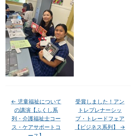
←
児童福祉について
受賞しました！アン
の講演【ふくし系
トレプレナーシッ
列・介護福祉士コー
プ・トレードフェア
ス・ケアサポートコ
【ビジネス系列】
→
ース】