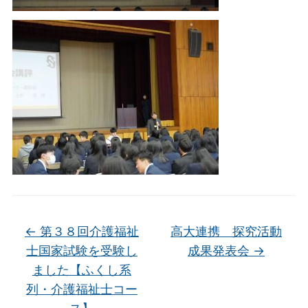
←
第３８回介護福祉
高大連携 探究活動
士国家試験を受験し
成果発表会
→
ました【ふくし系
列・介護福祉士コー