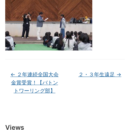
←
２年連続全国大会
２・３年生遠足
→
金賞受賞！【バトン
トワーリング部】
Views