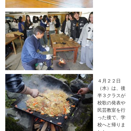
４月２２日
（水）は、後
半３クラスが
校歌の発表や
民芸教室を行
った後で、学
校へと帰りま