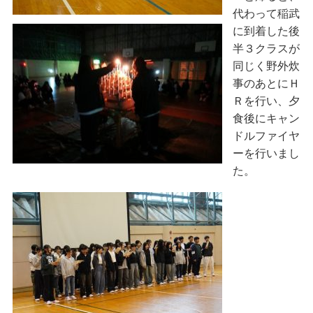
代わって稲武
に到着した後
半３クラスが
同じく野外炊
事のあとにＨ
Ｒを行い、夕
食後にキャン
ドルファイヤ
ーを行いまし
た。