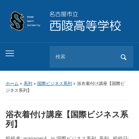
Search
Toggle
for:
mobile
menu
ホーム
»
系列
»
国際ビジネス系列
»
浴衣着付け講座【国際ビ
ジネス系列】
浴衣着付け講座【国際ビジネス系
列】
投稿者:
manager4
in
国際ビジネス系列
,
系列
投稿日: