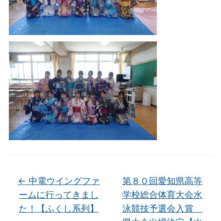
←
中電ウイングファ
第８０回愛知県高等
ームに行ってきまし
学校総合体育大会水
た！【ふくし系列】
泳競技予選会入賞