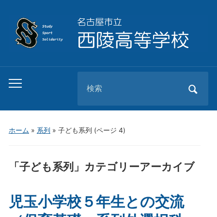
Search
Toggle
for:
mobile
menu
ホーム
»
系列
» 子ども系列
(ページ 4)
「
子ども系列
」カテゴリーアーカイブ
児玉小学校５年生との交流