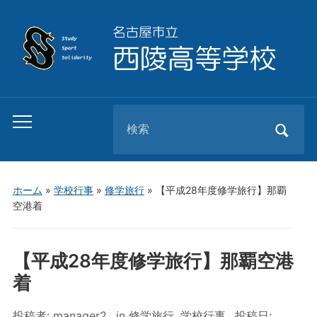
Search
Toggle
for:
mobile
menu
ホーム
»
学校行事
»
修学旅行
»
【平成28年度修学旅行】那覇
空港着
【平成28年度修学旅行】那覇空港
着
投稿者:
manager2
in
修学旅行
,
学校行事
投稿日: