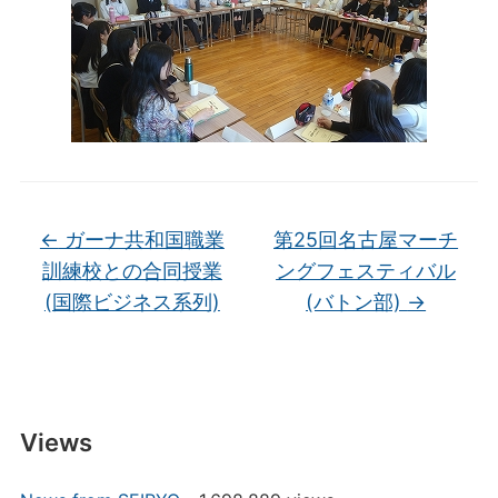
←
ガーナ共和国職業
第25回名古屋マーチ
訓練校との合同授業
ングフェスティバル
(国際ビジネス系列)
(バトン部)
→
Views