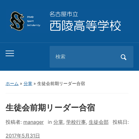
Search
Toggle
for:
mobile
menu
ホーム
»
分掌
»
生徒会前期リーダー合宿
生徒会前期リーダー合宿
投稿者:
manager
in
分掌
,
学校行事
,
生徒会部
投稿日:
2017年5月31日