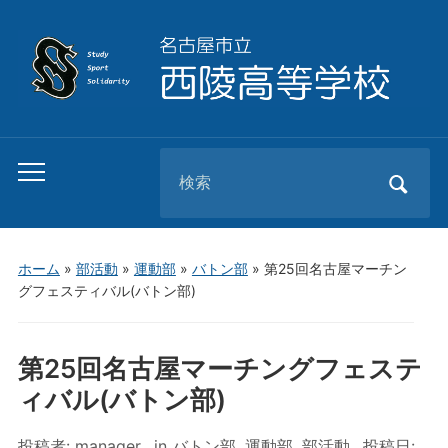
Search
Toggle
for:
mobile
menu
ホーム
»
部活動
»
運動部
»
バトン部
»
第25回名古屋マーチン
グフェスティバル(バトン部)
第25回名古屋マーチングフェステ
ィバル(バトン部)
投稿者:
manager
in
バトン部
,
運動部
,
部活動
投稿日: