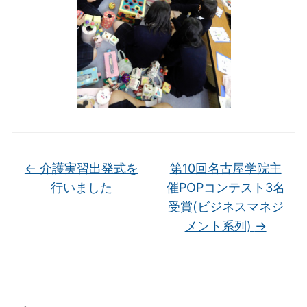
←
介護実習出発式を
第10回名古屋学院主
行いました
催POPコンテスト3名
受賞(ビジネスマネジ
メント系列)
→