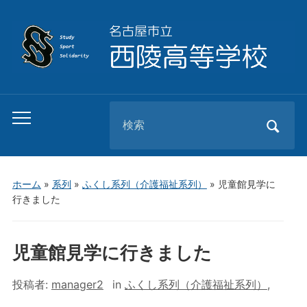
Search
Toggle
for:
mobile
menu
ホーム
»
系列
»
ふくし系列（介護福祉系列）
»
児童館見学に
行きました
児童館見学に行きました
投稿者:
manager2
in
ふくし系列（介護福祉系列）
,