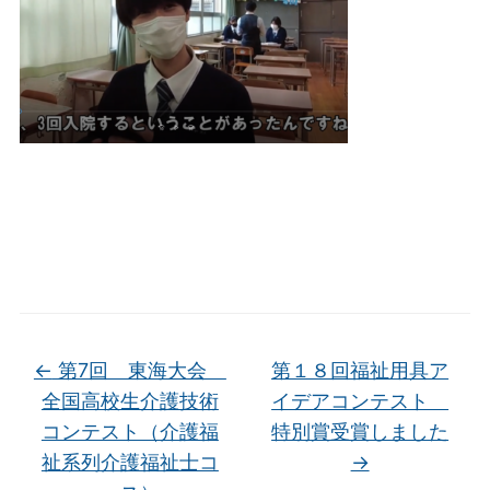
←
第7回 東海大会
第１８回福祉用具ア
全国高校生介護技術
イデアコンテスト
コンテスト（介護福
特別賞受賞しました
祉系列介護福祉士コ
→