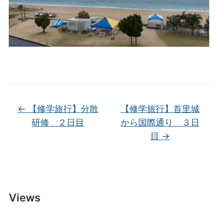
←
【修学旅行】分散
【修学旅行】首里城
研修 ２日目
から国際通り ３日
目
→
Views