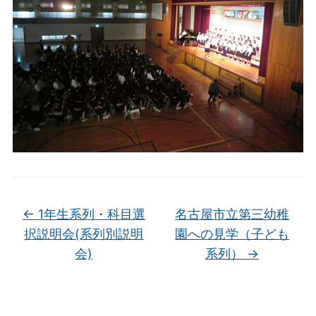
←
1年生系列・科目選
名古屋市立第三幼稚
択説明会(系列別説明
園への見学（子ども
会)
系列）
→