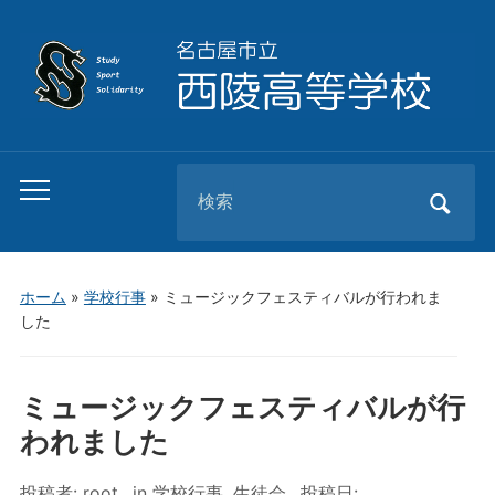
Search
Toggle
for:
mobile
menu
ホーム
»
学校行事
»
ミュージックフェスティバルが行われま
した
ミュージックフェスティバルが行
われました
投稿者:
root
in
学校行事
,
生徒会
投稿日: