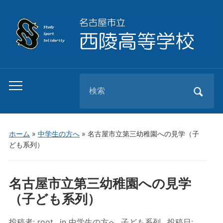
Search
Toggle
for:
mobile
menu
ホーム
»
中学生の方へ
»
名古屋市立第三幼稚園への見学（子
ども系列）
名古屋市立第三幼稚園への見学
（子ども系列）
投稿者:
root
in
中学生の方へ
,
子ども系列
投稿日: